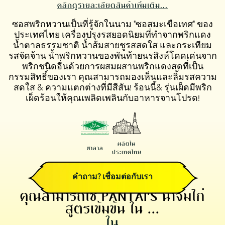
คลิกดูรายละเอียดสินค้าเพิ่มเติม...
ซอสพริกหวานเป็นที่รู้จักในนาม "ซอสมะเขือเทศ" ของ
ประเทศไทย เครื่องปรุงรสยอดนิยมที่ทำจากพริกแดง
น้ำตาลธรรมชาติ น้ำส้มสายชูรสสดใส และกระเทียม
รสจัดจ้าน น้ำพริกหวานของพันท้ายนรสิงห์โดดเด่นจาก
พริกชนิดอื่นด้วยการผสมผสานพริกแดงสดที่เป็น
กรรมสิทธิ์ของเรา คุณสามารถมองเห็นและลิ้มรสความ
สดใส & ความแตกต่างที่มีสีสัน! ร้อนนี้& รุ่นเผ็ดมีพริก
เผ็ดร้อนให้คุณเพลิดเพลินกับอาหารจานโปรด!‍
ผลิตใน
ฮาลาล
ประเทศไทย
คำถาม? เชื่อมต่อกับเรา
คุณสามารถใช้ PANTAI'S น้ำจิ้มไก่
สูตรเข้มข้น ใน ...
ใน