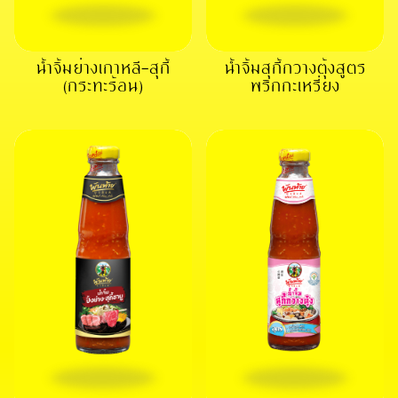
น้ำจิ้มย่างเกาหลี-สุกี้
น้ำจิ้มสุกี้กวางตุ้งสูตร
(กระทะร้อน)
พริกกะเหรี่ยง