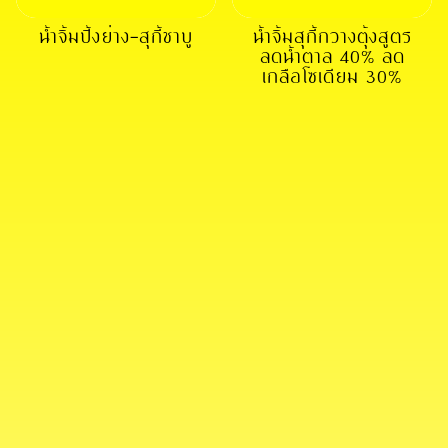
น้ำจิ้มปิ้งย่าง-สุกี้ชาบู
น้ำจิ้มสุกี้กวางตุ้งสูตร
ลดน้ำตาล 40% ลด
เกลือโซเดียม 30%