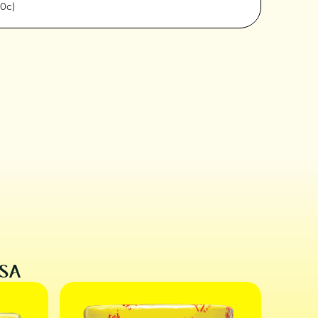
60c)
NSA