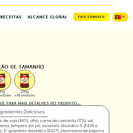
RECEITAS
ALCANCE GLOBAL
FALE CONOSCO
ÇÃO DE TAMANHO
00g
200g
Unidades
x 48 Unidades
UE PARA MAIS DETALHES DO PRODUTO...
ngredientes Deliciosos
o de soja (44%), alho, carne de camarão (17%), sal,
enta, tempero em pó, inosinato dissódico 5' (E631) e
; 5'-guanilato dissódico (E627), oleorresina de páprica