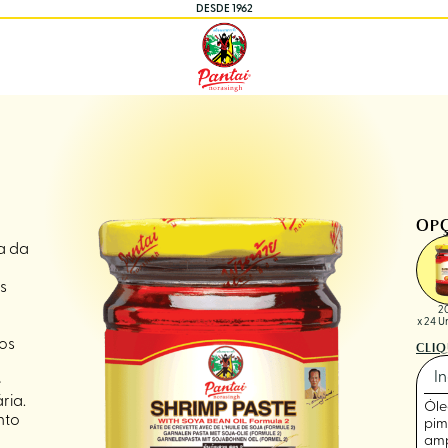
DESDE 1962
OP
a da
s
2
x 24 
vos
CLIQ
I
e
ria.
Óle
nto
pim
amp