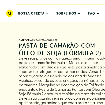
NOSSA OFERTA
SOBRE NÓS
FAQ
CATEGORIA:
PASTAS PARA COZINHAR
PASTA DE CAMARÃO COM
ÓLEO DE SOJA (FÓRMULA 2)
Eleve seus pratos com a riqueza umami intensificad
pasta de camarão Fórmula 2! Meticulosamente
elaborada com óleo de soja, esta pasta amplifica o
sabores de refogados, caril e marinadas. Versátil e
robusto, capta a essência da cozinha do Sudeste
Asiático, elevando as suas criações culinárias a no
patamares. Mergulhe na rica tradição da Tailândia
enquanto a Pasta de Camarão Pantai com Óleo d
Soja Fórmula 2 captura o espírito da maestria culiná
Eleve a sua cozinha sem esforço com este condime
aprimorado, garantindo que cada prato seja uma