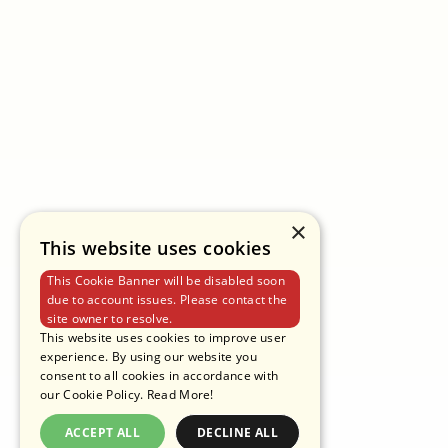
EMAIL
MARKETING@PANTAINORASINGH.COM
TELEFONE
+662 265-6999
ENDEREÇO
PANTAINORASINGH MANUFACTURER CO.,LTD.
POLÍTICA DE PRIVACIDADE
TERMOS DE USO
POLÍTICA DE COOKIES
×
This website uses cookies
This Cookie Banner will be disabled soon
due to account issues. Please contact the
site owner to resolve.
This website uses cookies to improve user
experience. By using our website you
consent to all cookies in accordance with
our Cookie Policy.
Read More!
ACCEPT ALL
DECLINE ALL