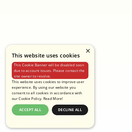
TELEFONE
+662 265-6999
ENDEREÇO
PANTAINORASINGH MANUFACTURER CO.,LTD.
POLÍTICA DE PRIVACIDADE
TERMOS DE USO
POLÍTICA DE COOKIES
×
This website uses cookies
This Cookie Banner will be disabled soon
due to account issues. Please contact the
site owner to resolve.
This website uses cookies to improve user
experience. By using our website you
consent to all cookies in accordance with
our Cookie Policy.
Read More!
ACCEPT ALL
DECLINE ALL
POWERED BY COOKIESCRIPT
COPYRIGHT © 2025 PANTAINORASINGH FABRICANTE CO., LTD.