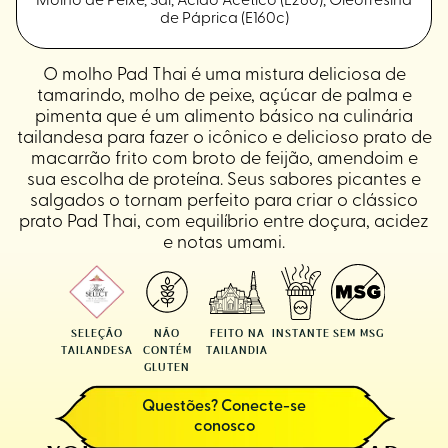
Molho de Peixe, Sal, Ácido Acético (E260), Oleorresina
de Páprica (E160c)
O molho Pad Thai é uma mistura deliciosa de
tamarindo, molho de peixe, açúcar de palma e
pimenta que é um alimento básico na culinária
tailandesa para fazer o icônico e delicioso prato de
macarrão frito com broto de feijão, amendoim e
sua escolha de proteína. Seus sabores picantes e
salgados o tornam perfeito para criar o clássico
prato Pad Thai, com equilíbrio entre doçura, acidez
e notas umami.
SELEÇÃO
NÃO
FEITO NA
INSTANTE
SEM MSG
TAILANDESA
CONTÉM
TAILANDIA
GLUTEN
Questões? Conecte-se
conosco