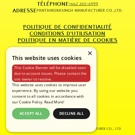
TÉLÉPHONE
+662 265-6999
ADRESSE
PANTAINORASINGH MANUFACTURER CO.,LTD.
POLITIQUE DE CONFIDENTIALITÉ
CONDITIONS D'UTILISATION
POLITIQUE EN MATIÈRE DE COOKIES
×
This website uses cookies
This Cookie Banner will be disabled soon
due to account issues. Please contact the
site owner to resolve.
This website uses cookies to improve user
experience. By using our website you
consent to all cookies in accordance with
our Cookie Policy.
Read More!
ACCEPT ALL
DECLINE ALL
POWERED BY COOKIESCRIPT
COPYRIGHT © 2025 PANTAINORASINGH MANUFACTURER CO., LTD.