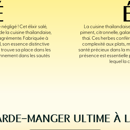
É
égligé ! Cet élixir salé,
La cuisine thaïlandais
e la cuisine thaïlandaise,
piment, citronnelle, gala
l agrémente. Fabriquée à
thaï. Ces herbes confè
, son essence distinctive
complexité aux plats, m
n trouve sa place dans les
santé précieux dans la mé
nnement dans les sautés
présence est essentielle
lequel la 
RDE-MANGER ULTIME À 