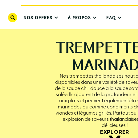
NOS OFFRES
À PROPOS
FAQ
TREMPETTE
MARINA
Nos trempettes thaïlandaises haut
disponibles dans une variété de saveur
de la sauce chili douce à la sauce sa
salée. Ils ajoutent de la profondeur et
aux plats et peuvent également être
marinades ou comme condiments dél
viandes et légumes grillés. Partout où
explosion de saveurs thaïlandaise
délicieuses !
EXPLORER