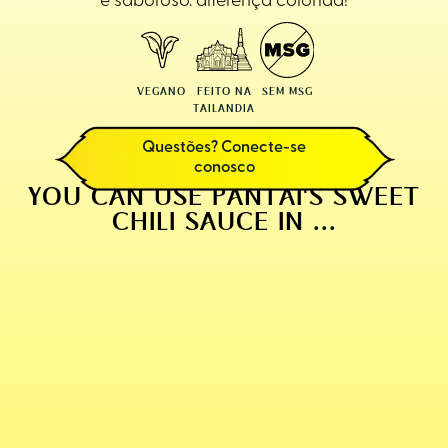
e saboroso. diferença colorida!
VEGANO
FEITO NA
SEM MSG
TAILANDIA
Questões? Conecte-se
conosco
YOU CAN USE PANTAI'S SWEET
CHILI SAUCE IN ...