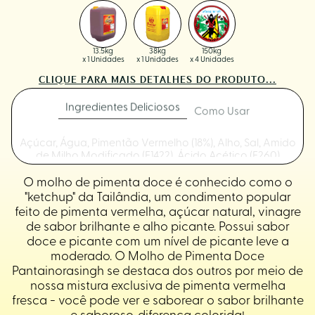
13.5kg
38kg
150kg
x 1 Unidades
x 1 Unidades
x 4 Unidades
CLIQUE PARA MAIS DETALHES DO PRODUTO...
Ingredientes Deliciosos
Como Usar
Açúcar, Água, Pimentão Vermelho (18%), Alho, Sal, Amido
de Milho Modificado (E1422), Ácido Acético (E260)
O molho de pimenta doce é conhecido como o
"ketchup" da Tailândia, um condimento popular
feito de pimenta vermelha, açúcar natural, vinagre
de sabor brilhante e alho picante. Possui sabor
doce e picante com um nível de picante leve a
moderado. O Molho de Pimenta Doce
Pantainorasingh se destaca dos outros por meio de
nossa mistura exclusiva de pimenta vermelha
fresca - você pode ver e saborear o sabor brilhante