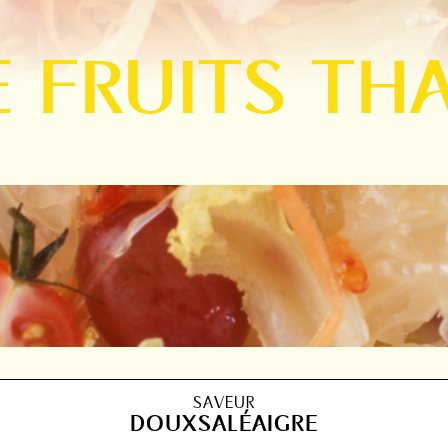
 FRUITS TH
SAVEUR
DOUX
SALÉ
AIGRE