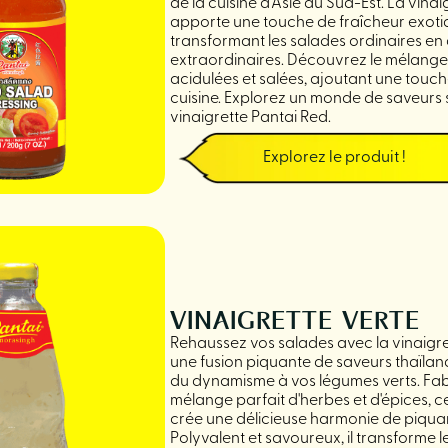
de la cuisine d’Asie du Sud-Est. La vina
apporte une touche de fraîcheur exotiq
transformant les salades ordinaires en 
extraordinaires. Découvrez le mélange 
acidulées et salées, ajoutant une touch
cuisine. Explorez un monde de saveurs s
vinaigrette Pantai Red.
Explorez le produit !
VINAIGRETTE VERTE
Rehaussez vos salades avec la vinaigret
une fusion piquante de saveurs thaïlan
du dynamisme à vos légumes verts. Fa
mélange parfait d'herbes et d'épices, ce
crée une délicieuse harmonie de piquan
Polyvalent et savoureux, il transforme l