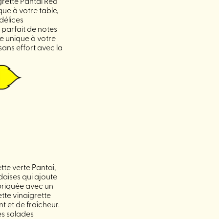
igrette Pantai Red
ue à votre table,
délices
parfait de notes
e unique à votre
ans effort avec la
te verte Pantai,
daises qui ajoute
briquée avec un
tte vinaigrette
t et de fraîcheur.
es salades