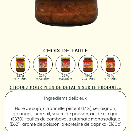
CHOIX DE TAILLE
227g
227g
227g
454g
454g
x 12 units
x 24 units
x 48 units
x 24 units
x 12 units
CLIQUEZ POUR PLUS DE DÉTAILS SUR LE PRODUIT...
Ingrédients délicieux
Huile de soja, citronnelle, piment (12 %), sel, oignon,
galanga, sucre, ail, sauce de poisson, acide citrique
(E330), feuilles de combava, glutamate monosodique
(E621), arôme de poisson, oléorésine de paprika (E160c)