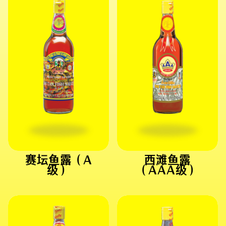
赛坛鱼露（A
西滩鱼露
级）
（AAA级）