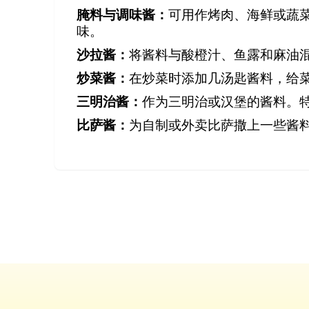
腌料与调味酱：
可用作烤肉、海鲜或蔬
味。
沙拉酱：
将酱料与酸橙汁、鱼露和麻油
炒菜酱：
在炒菜时添加几汤匙酱料，给
三明治酱：
作为三明治或汉堡的酱料。
比萨酱：
为自制或外卖比萨撒上一些酱