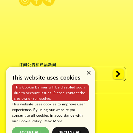
订阅公告和产品新闻
×
This website uses cookies
This Cookie Banner will be disabled soon
due to account issues. Please contact the
site owner to resolve.
隐私
使用条款
cookie 政策
This website uses cookies to improve user
experience. By using our website you
consent to all cookies in accordance with
our Cookie Policy.
Read More!
ACCEPT ALL
DECLINE ALL