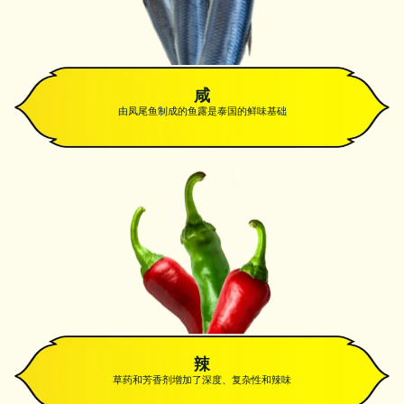
咸
由凤尾鱼制成的鱼露是泰国的鲜味基础
辣
草药和芳香剂增加了深度、复杂性和辣味