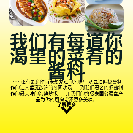
我们有每道你
渴望的菜肴的
酱料
……还有更多你尚未想象过的风味！ 从豆油辣椒酱制
作的让人垂涎欲滴的冬阴功汤——到我们著名的虾酱制
作的最美味的海鲜炒饭——用我们的终极泰国储藏室产
品为你的厨房增添更多美味。
了解更多