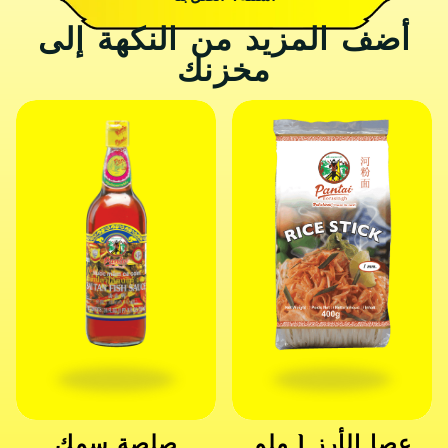
أضف المزيد من النكهة إلى
مخزنك
عصا الأرز 1 ملم
صلصة سمك