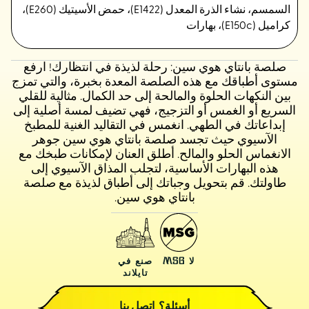
السمسم، نشاء الذرة المعدل (E1422)، حمض الأسيتيك (E260)،
كراميل (E150c)، بهارات
صلصة بانتاي هوي سين: رحلة لذيذة في انتظارك! ارفع
مستوى أطباقك مع هذه الصلصة المعدة بخبرة، والتي تمزج
بين النكهات الحلوة والمالحة إلى حد الكمال. مثالية للقلي
السريع أو الغمس أو التزجيج، فهي تضيف لمسة أصلية إلى
إبداعاتك في الطهي. انغمس في التقاليد الغنية للمطبخ
الآسيوي حيث تجسد صلصة بانتاي هوي سين جوهر
الانغماس الحلو والمالح. أطلق العنان لإمكانات طبخك مع
هذه البهارات الأساسية، لتجلب المذاق الآسيوي إلى
طاولتك. قم بتحويل وجباتك إلى أطباق لذيذة مع صلصة
بانتاي هوي سين.
لا MSG
صنع في
تايلاند
أسئلة؟ اتصل بنا