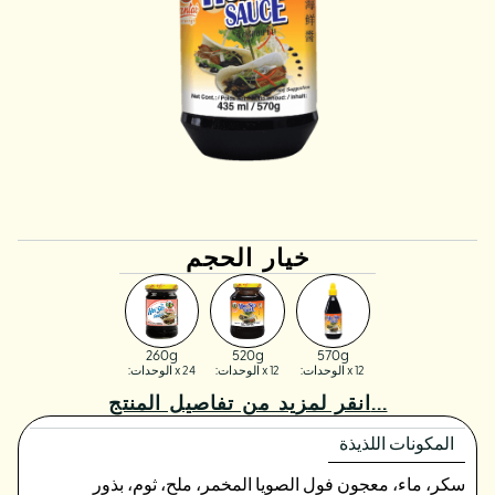
خيار الحجم
260g
520g
570g
x 12 الوحدات:
x 12 الوحدات:
x 24 الوحدات:
انقر لمزيد من تفاصيل المنتج...
المكونات اللذيذة
سكر، ماء، معجون فول الصويا المخمر، ملح، ثوم، بذور