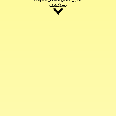
مكون لا غنى عنه في مطبخك.
يستكشف
صلصة السمك
صلصة السمك