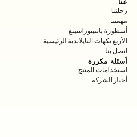
عنا
رحلتنا
مهمتنا
أسطورة بانتينوراسينغ
الأربع نكهات التايلاندية الرئيسية
اتصل بنا
أسئلة مكررة
استخدامات المنتج
أخبار الشركة
Marketing@pantainorasingh.com
بريد إلكتروني
+662 265-6999
هاتف
Pantainorasingh Manufacturer Co.,Ltd.
عنوان
سياسة الخصوصية
شروط الاستخدام