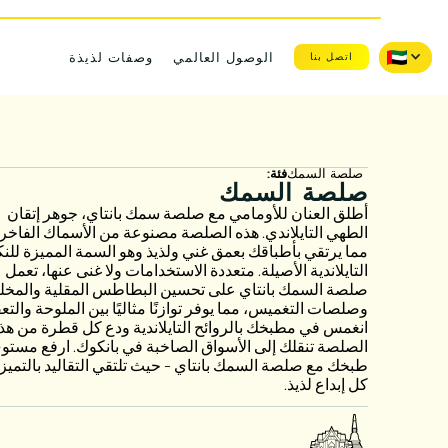
الوصول العالمي
وصفات لذيذة
اتصل بنا
صلصة السمك
فئة:
صلصة السمك
أطلق العنان للأومامي مع صلصة سمك بانتاي، جوهر إتقان
الطهي التايلاندي. هذه الصلصة مصنوعة من الأسماك الفاخر
مما يرتقي بأطباقك بعمق غني ولذيذ وهو السمة المميزة للنك
التايلاندية الأصيلة. متعددة الاستخدامات ولا غنى عنها، تعمل
صلصة السمك بانتاي على تحسين البطاطس المقلية والمخل
وصلصات التغميس، مما يوفر توازنًا مثاليًا بين الملوحة والتعق
انغمس في مطبخك بالروائح التايلاندية ودع كل قطرة من هذ
الصلصة تنقلك إلى الأسواق الصاخبة في بانكوك. ارفع مستو
طبخك مع صلصة السمك بانتاي - حيث تلتقي التقاليد بالتميز
كل إبداع لذيذ.