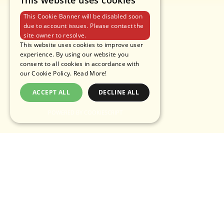
This website uses cookies
This Cookie Banner will be disabled soon
due to account issues. Please contact the
site owner to resolve.
This website uses cookies to improve user
experience. By using our website you
consent to all cookies in accordance with
our Cookie Policy.
Read More!
ACCEPT ALL
DECLINE ALL
POWERED BY COOKIESCRIPT