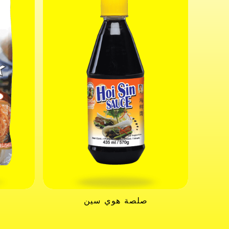
صلصة هوي سين