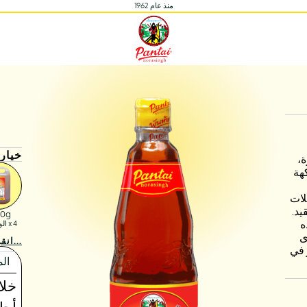
منذ عام 1962
خيار
ة،
هة
لات
يد.
00g
ه
x 4 الوحدات:
ى
انقر لمزيد من تفاصيل المنتج...
 في
الم