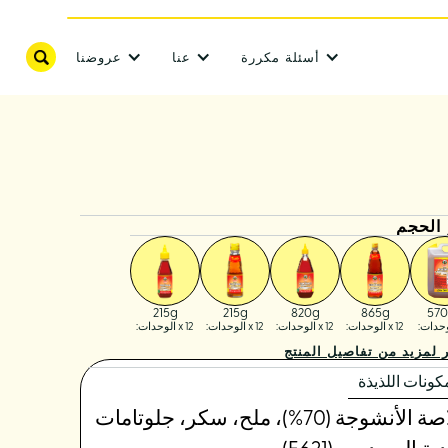
أسئلة مكررة
عنا
عروضنا
 الحجم
215g
215g
820g
865g
57
x 12 الوحدات:
x 12 الوحدات:
x 12 الوحدات:
x 12 الوحدات:
كونات اللذيذة
خلاصة الأنشوجة (70%)، ملح، سكر، جلوتامات