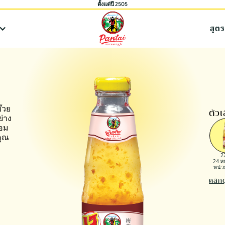
ตั้งแต่ปี 2505
สูต
๊วย
ตัว
ย่าง
่อม
คุณ
2
24 ห
หน่ว
คลิกด