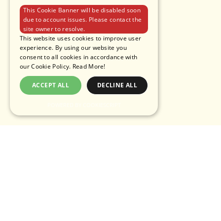
This Cookie Banner will be disabled soon
due to account issues. Please contact the
site owner to resolve.
This website uses cookies to improve user
experience. By using our website you
consent to all cookies in accordance with
our Cookie Policy.
Read More!
ACCEPT ALL
DECLINE ALL
POWERED BY COOKIESCRIPT