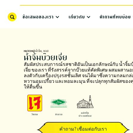
ข้อเสนอของเรา
เกี่ยวกับ
คำถามที่พบบ่อย
หมวดหมู่:
น้ำจิ้ม, ซอส
น้ำจิ้มบ๊วยเจี่ย
สัมผัสประสบการณ์รสชาติอันเป็นเอกลักษณ์กับ น้ำจิ้มบ
เจี่ย ของเรา ที่รังสรรค์จากบ๊วยแท้คัดพิเศษ ผสมผสานอ
ลงตัวกับเครื่องปรุงรสชั้นเลิศ จนได้มาซึ่งความกลมกล
หวานอมเปรี้ยว และหอมละมุน ที่จะปลุกทุกสัมผัสของ
ให้ตื่นขึ้น
ผลิตใน
วีแกน
ฮาลาล
ประเทศไทย
คำถาม? เชื่อมต่อกับเรา