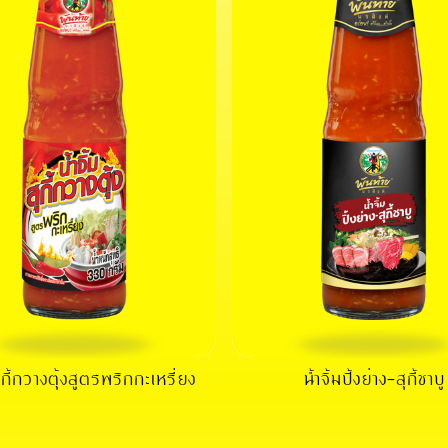
สุกี้กวางตุ้งสูตรพริกกะเหรี่ยง
น้ำจิ้มปิ้งย่าง-สุกี้ชาบู