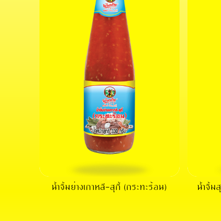
น้ำจิ้มย่างเกาหลี-สุกี้ (กระทะร้อน)
น้ำจิ้ม