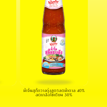
น้ำจิ้มสุกี้กวางตุ้งสูตรลดน้ำตาล 40%
ลดเกลือโซเดียม 30%