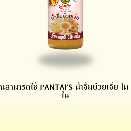
ณสามารถใช้ PANTAI'S น้ำจิ้มบ๊วยเจี่ย ใน 
ใน