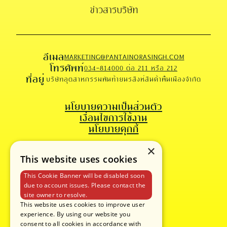
ข่าวสารบริษัท
อีเมล
MARKETING@PANTAINORASINGH.COM
โทรศัพท์
034-814000 ต่อ 211 หรือ 212
ที่อยู่
บริษัทอุตสาหกรรมพันท้ายนรสิงห์สินค้าพื้นเมืองจำกัด
นโยบายความเป็นส่วนตัว
เงื่อนไขการใช้งาน
นโยบายคุกกี้
×
This website uses cookies
This Cookie Banner will be disabled soon
due to account issues. Please contact the
site owner to resolve.
This website uses cookies to improve user
experience. By using our website you
consent to all cookies in accordance with