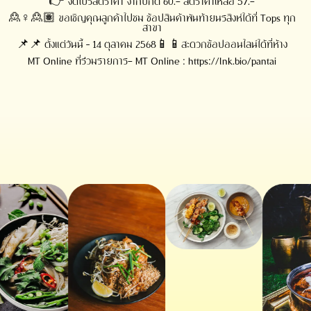
👉 จัดโปรลดราคา จากปกติ 60.- ลดราคาเหลือ 57.-
🙎♀️🙎🏽 ขอเชิญคุณลูกค้าไปชม ช้อปสินค้าพันท้ายนรสิงห์ได้ที่ Tops ทุก
สาขา
📌📌 ตั้งแต่วันนี้ – 14 ตุลาคม 2568📱📱สะดวกช้อปออนไลน์ได้ที่ห้าง
MT Online ที่ร่วมรายการ- MT Online : https://lnk.bio/pantai