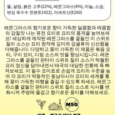
물, 설탕, 붉은 고추(22%), 레몬그라스(4%), 마늘, 소금,
변성 옥수수 전분(E1422), 아세트산(E260)
레몬그라스의 향기로운 향이 가득한 달콤함과 매콤함
의 감칠맛 나는 퓨전 요리로 요리의 품격을 높여보세
요! 세심하게 제작된 레몬그라스를 곁들인 이 스위트
칠리 소스는 요리 창작에 깊이와 감귤류의 신선함을
더해줍니다. 다양하고 풍미 가득한 이 제품은 볶음 요
리, 구이 요리, 디핑 소스의 맛을 향상시킵니다. 레몬
그라스를 곁들인 판타이 스위트 칠리 소스가 탁월한
요리 정신을 담아내면서 태국의 대담한 전통에 푹 빠
져보세요. 이 필수 조미료로 손쉽게 요리의 수준을 높
여 각 요리가 역동적인 동남아시아 요리의 세계를 통
해 풍미 가득한 여행을 즐길 수 있도록 하세요. 레몬그
라스를 곁들인 판타이 스위트 칠리 소스로 식사를 변
화시켜 주방에 즐겁고 향기로운 풍미를 더해보세요.