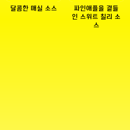
달콤한 매실 소스
파인애플을 곁들
인 스위트 칠리 소
스