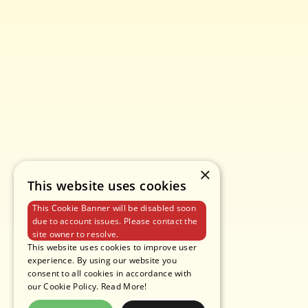
신제품 및 소식 받아보기
×
This website uses cookies
This Cookie Banner will be disabled soon
due to account issues. Please contact the
site owner to resolve.
개인정보 보호정책
이용약관
쿠키 정책
This website uses cookies to improve user
experience. By using our website you
consent to all cookies in accordance with
our Cookie Policy.
Read More!