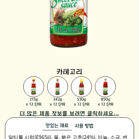
카테고리
215g
342g
530g
850g
x 12 단위
x 12 단위
x 12 단위
x 12 단위
더 많은 제품 정보를 보려면 클릭하세요...
맛있는 재료
사용 방법
말티톨 시럽(E965ii), 물, 붉은 고추(24%), 마늘, 소금, 변