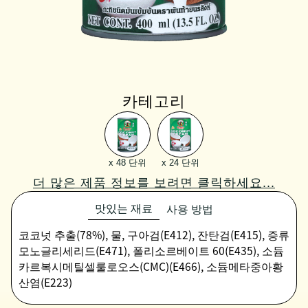
카테고리
x 48 단위
x 24 단위
더 많은 제품 정보를 보려면 클릭하세요...
맛있는 재료
사용 방법
코코넛 추출(78%), 물, 구아검(E412), 잔탄검(E415), 증류
모노글리세리드(E471), 폴리소르베이트 60(E435), 소듐
카르복시메틸셀룰로오스(CMC)(E466), 소듐메타중아황
산염(E223)