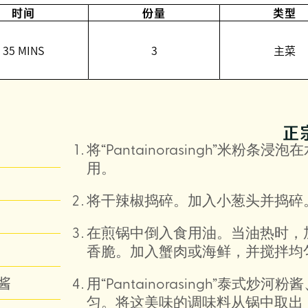
时间
份量
类型
35 MINS
3
主菜
正
将“Pantainorasingh”米
用。
将干辣椒捣碎。加入小葱头并捣碎
在煎锅中倒入食用油。当油热时，
香脆。加入蟹肉或海鲜，并搅拌均
粉酱
用“Pantainorasingh”泰式炒
匀。将这美味的调味料从锅中取出