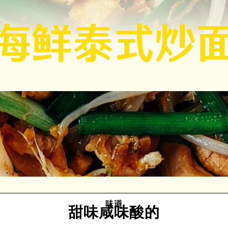
海鲜泰式炒
味道
甜味
咸味
酸的