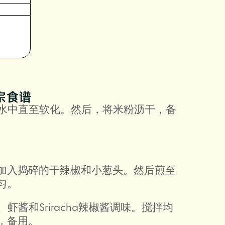
宗食谱
粉条浸泡在水中直至软化。然后，将米粉沥干，备
。
加入捣碎的干辣椒和小葱头。然后煎至
匀。
河粉酱、虾酱和Sriracha辣椒酱调味。搅拌均
，备用。