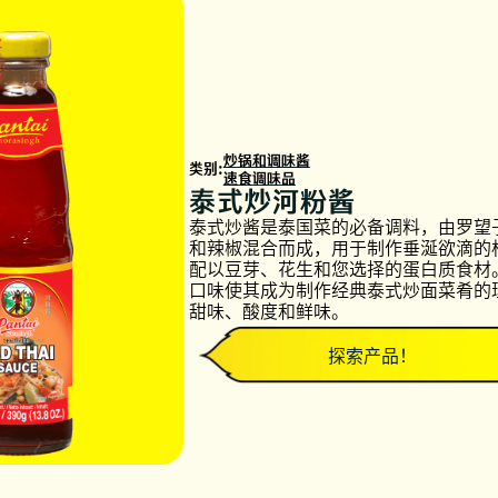
炒锅和调味酱
类别:
速食调味品
泰式炒河粉酱
泰式炒酱是泰国菜的必备调料，由罗望
和辣椒混合而成，用于制作垂涎欲滴的
配以豆芽、花生和您选择的蛋白质食材
口味使其成为制作经典泰式炒面菜肴的
甜味、酸度和鲜味。
探索产品！