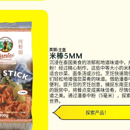
类别:
干货
米棒5MM
沉浸在泰国美食的浓郁和地道味道中，
粉！经过精心制作，这些中等大小的米
适合炒菜、面条汤或沙拉。烹饪快速简
们轻松地增强您菜肴的味道。借助潘泰
便利，提升您的烹饪创意，捕捉东南亚
的厨房中，将餐点变成美味佳肴，尽情
道之美。通过潘泰中粉（5毫米），探
世界。
探索产品！