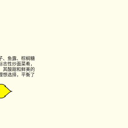
子、鱼露、棕榈糖
标志性炒面菜肴，
。其酸甜和鲜美的
理想选择，平衡了