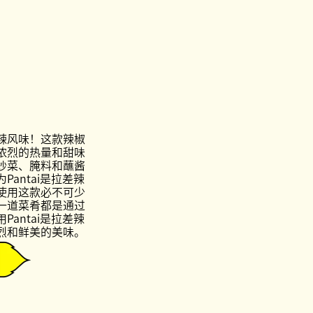
辣风味！这款辣椒
浓烈的热量和甜味
炒菜、腌料和蘸酱
antai是拉差辣
使用这款必不可少
一道菜肴都是通过
antai是拉差辣
烈和鲜美的美味。