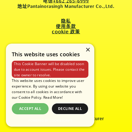
电话
+662 265-6999
地址
Pantainorasingh Manufacturer Co.,Ltd.
隐私
使用条款
cookie 政策
×
This website uses cookies
This Cookie Banner will be disabled soon
due to account issues. Please contact the
site owner to resolve.
This website uses cookies to improve user
experience. By using our website you
consent to all cookies in accordance with
our Cookie Policy.
Read More!
ACCEPT ALL
DECLINE ALL
版权 © 2025 Pantainorasingh Manufacturer
POWERED BY COOKIESCRIPT
Co.,Ltd.