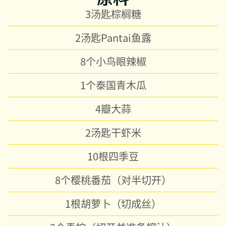
3汤匙棕榈糖
2汤匙Pantai鱼露
8个小鸟眼辣椒
1个泰国青木瓜
4瓣大蒜
2汤匙干虾米
10根四季豆
8个樱桃番茄（对半切开）
1根胡萝卜（切成丝）