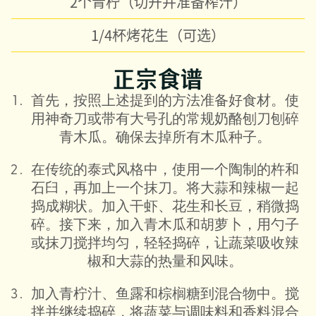
2个青柠（切开并准备榨汁）
1/4杯烤花生（可选）
正宗食谱
首先，按照上述提到的方法准备好食材。使
用神奇刀或带有大号孔的常规奶酪刨刀刨碎
青木瓜。确保去掉所有木瓜种子。
在传统的泰式风格中，使用一个陶制的杵和
石臼，再加上一个抹刀。将大蒜和辣椒一起
捣成糊状。加入干虾、花生和长豆，稍微捣
碎。接下来，加入青木瓜和胡萝卜，用勺子
或抹刀搅拌均匀，轻轻捣碎，让蔬菜吸收辣
椒和大蒜的热量和风味。
加入青柠汁、鱼露和棕榈糖到混合物中。搅
拌并继续捣碎，将蔬菜与调味料和香料混合