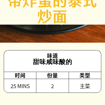
带炸蛋的泰式
炒面
味道
甜味
咸味
酸的
时间
份量
类型
25 MINS
2
主菜