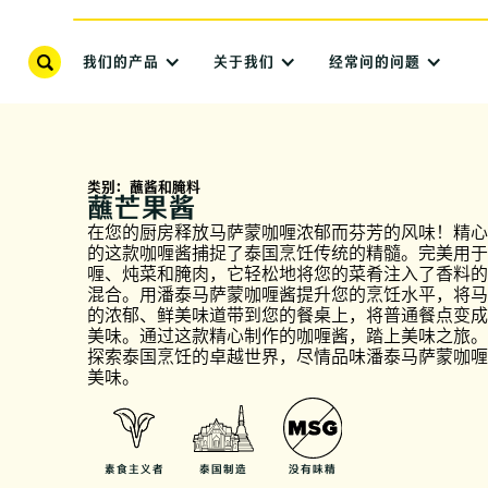
我们的产品
关于我们
经常问的问题
类别：
蘸酱和腌料
蘸芒果酱
在您的厨房释放马萨蒙咖喱浓郁而芬芳的风味！精心
的这款咖喱酱捕捉了泰国烹饪传统的精髓。完美用于
喱、炖菜和腌肉，它轻松地将您的菜肴注入了香料的
混合。用潘泰马萨蒙咖喱酱提升您的烹饪水平，将马
的浓郁、鲜美味道带到您的餐桌上，将普通餐点变成
美味。通过这款精心制作的咖喱酱，踏上美味之旅。
探索泰国烹饪的卓越世界，尽情品味潘泰马萨蒙咖喱
美味。
素食主义者
泰国制造
没有味精