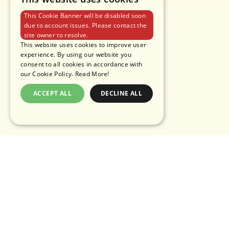
This Cookie Banner will be disabled soon
due to account issues. Please contact the
site owner to resolve.
This website uses cookies to improve user
experience. By using our website you
consent to all cookies in accordance with
our Cookie Policy.
Read More!
ACCEPT ALL
DECLINE ALL
POWERED BY COOKIESCRIPT