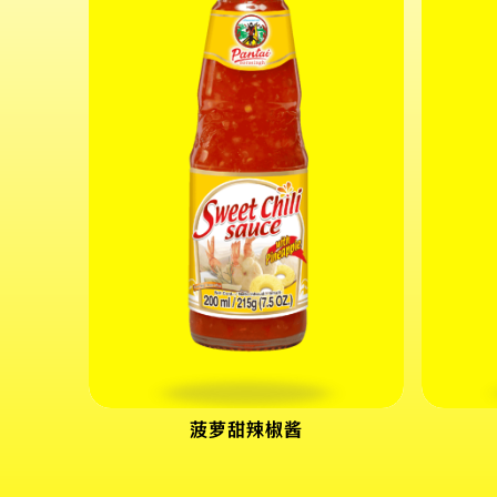
菠萝甜辣椒酱