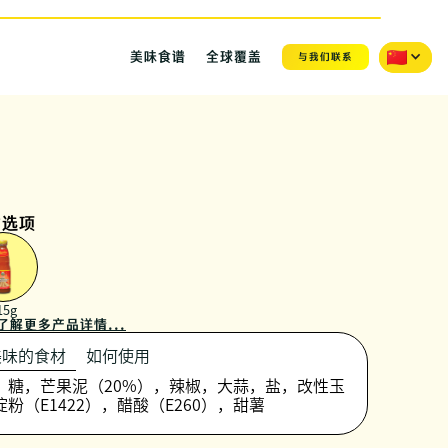
美味食谱
全球覆盖
与我们联系
寸选项
15g
了解更多产品详情...
美味的食材
如何使用
，糖，芒果泥（20%），辣椒，大蒜，盐，改性玉
淀粉（E1422），醋酸（E260），甜薯