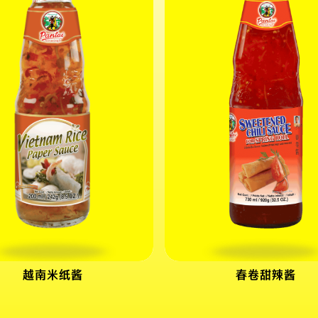
越南米纸酱
春卷甜辣酱