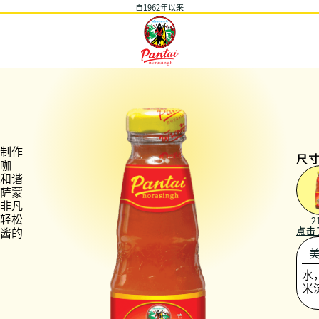
自1962年以来
制作
尺
咖
和谐
萨蒙
非凡
轻松
2
酱的
点击
水
米