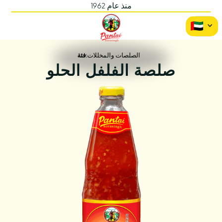
منذ عام 1962
الصلصات والمخللات
فئة:
صلصة الفلفل الحلو