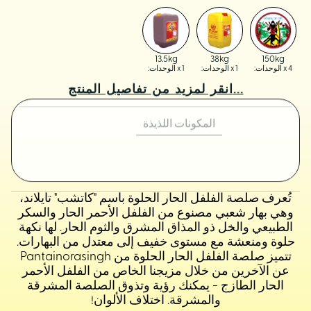
13.5kg
38kg
150kg
x 4 الوحدات:
x 1 الوحدات:
x 1 الوحدات:
انقر لمزيد من تفاصيل المنتج...
المكونات اللذيذة
How To Use
سكر، ماء، فلفل أحمر حار (18%)، ثوم، ملح، نشاء الذرة المعدل
(E1422)، حمض الأسيتيك (E260).
تُعرف صلصة الفلفل الحار الحلوة باسم "كاتشب" تايلاند،
وهي بهار شعبي مصنوع من الفلفل الأحمر الحار والسكر
الطبيعي والخل ذو المذاق المشرق والثوم الحار. لها نكهة
حلوة ومنعشة مع مستوى خفيف إلى معتدل من البهارات.
تتميز صلصة الفلفل الحار الحلوة من Pantainorasingh
عن الآخرين من خلال مزيجنا الخاص من الفلفل الأحمر
الحار الطازج - يمكنك رؤية وتذوق الصلصة المشرقة
والمشرقة. اختلاف الألوان!