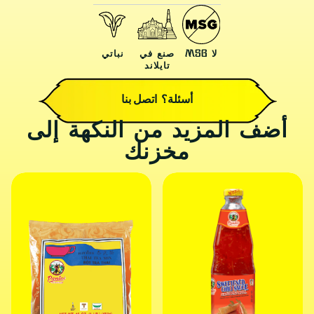
لا MSG
صنع في
نباتي
تايلاند
أسئلة؟ اتصل بنا
أضف المزيد من النكهة إلى
مخزنك