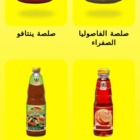
صلصة الفاصوليا
صلصة ينتافو
الصفراء