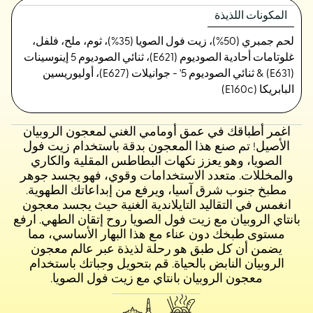
المكونات اللذيذة
لحم جمبري (50%)، زيت فول الصويا (35%)، ثوم، ملح، فلفل،
غلوتامات أحادية الصوديوم (E621)، ثنائي الصوديوم 5 إينوسينات
(E631) & ثنائي الصوديوم 5' - جوانيلات (E627)، أوليوريسين
البابريكا (E160c)
اغمر أطباقك في عمق أومامي الغني لمعجون الروبيان
الأصيل! تم صنع هذا المعجون بدقة باستخدام زيت فول
الصويا، وهو يعزز نكهات البطاطس المقلية والكاري
والمخللات. متعدد الاستخدامات وقوي، فهو يجسد جوهر
مطبخ جنوب شرق آسيا، ويرفع من إبداعاتك الطهوية.
انغمس في التقاليد التايلاندية الغنية حيث يجسد معجون
بانتاي الروبيان مع زيت فول الصويا روح إتقان الطهي. ارفع
مستوى طبخك دون عناء مع هذا البهار الأساسي، مما
يضمن أن كل طبق هو رحلة لذيذة عبر عالم معجون
الروبيان النابض بالحياة. قم بتحويل وجباتك باستخدام
معجون الروبيان بانتاي مع زيت فول الصويا.