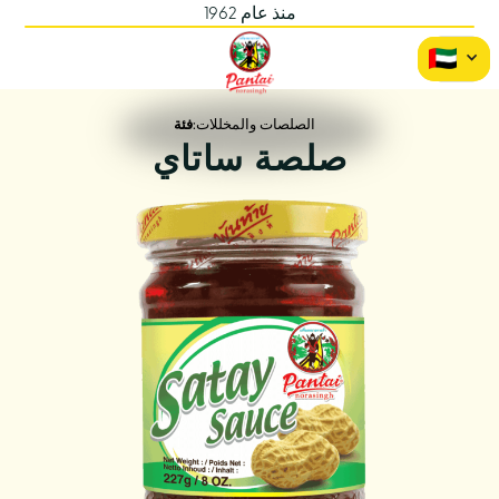
منذ عام 1962
الصلصات والمخللات
فئة:
صلصة ساتاي