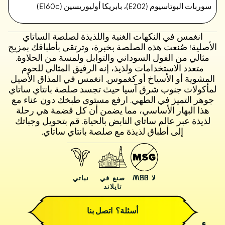
سوربات البوتاسيوم (E202)، بابريكا أوليوريسين (E160c)
انغمس في النكهات الغنية واللذيذة لصلصة الساتاي
الأصلية! صُنعت هذه الصلصة بخبرة، وترتقي بأطباقك بمزيج
مثالي من الفول السوداني والتوابل ولمسة من الحلاوة.
متعدد الاستخدامات ولذيذ، إنه الرفيق المثالي للحوم
المشوية أو الأسياخ أو كغموس. انغمس في المذاق الأصيل
لمأكولات جنوب شرق آسيا حيث تجسد صلصة بانتاي ساتاي
جوهر التميز في الطهي. ارفع مستوى طبخك دون عناء مع
هذا البهار الأساسي، مما يضمن أن كل قضمة هي رحلة
لذيذة عبر عالم ساتاي النابض بالحياة. قم بتحويل وجباتك
إلى أطباق لذيذة مع صلصة بانتاي ساتاي.
لا MSG
صنع في
نباتي
تايلاند
أسئلة؟ اتصل بنا