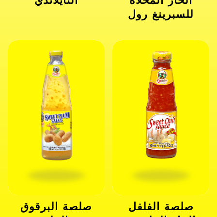
للسبرينغ رول
صلصة الفلفل
صلصة البرقوق