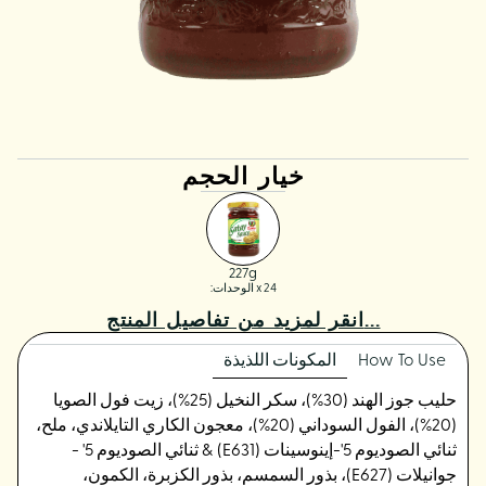
خيار الحجم
227g
x 24 الوحدات:
انقر لمزيد من تفاصيل المنتج...
How To Use
المكونات اللذيذة
حليب جوز الهند (30%)، سكر النخيل (25%)، زيت فول الصويا
(20%)، الفول السوداني (20%)، معجون الكاري التايلاندي، ملح،
ثنائي الصوديوم 5'-إينوسينات (E631) & ثنائي الصوديوم 5' -
جوانيلات (E627)، بذور السمسم، بذور الكزبرة، الكمون،