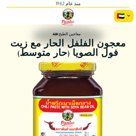
منذ عام 1962
معاجين الطبخ
فئة:
معجون الفلفل الحار مع زيت
فول الصويا (حار متوسط)