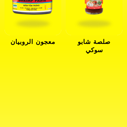
صلصة شابو
معجون الروبيان
سوكي