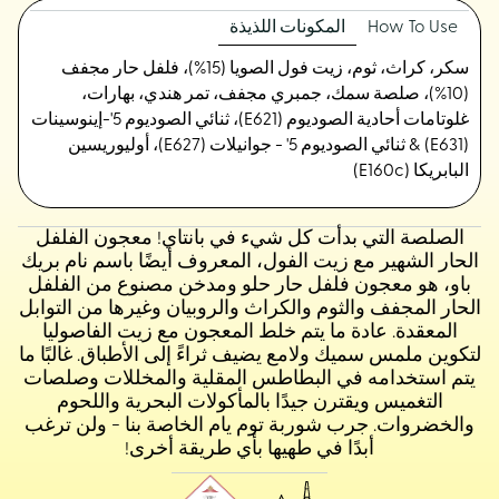
How To Use
المكونات اللذيذة
سكر، كراث، ثوم، زيت فول الصويا (15%)، فلفل حار مجفف
(10%)، صلصة سمك، جمبري مجفف، تمر هندي، بهارات،
غلوتامات أحادية الصوديوم (E621)، ثنائي الصوديوم 5'-إينوسينات
(E631) & ثنائي الصوديوم 5' - جوانيلات (E627)، أوليوريسين
البابريكا (E160c)
الصلصة التي بدأت كل شيء في بانتاي! معجون الفلفل
الحار الشهير مع زيت الفول، المعروف أيضًا باسم نام بريك
باو، هو معجون فلفل حار حلو ومدخن مصنوع من الفلفل
الحار المجفف والثوم والكراث والروبيان وغيرها من التوابل
المعقدة. عادة ما يتم خلط المعجون مع زيت الفاصوليا
لتكوين ملمس سميك ولامع يضيف ثراءً إلى الأطباق. غالبًا ما
يتم استخدامه في البطاطس المقلية والمخللات وصلصات
التغميس ويقترن جيدًا بالمأكولات البحرية واللحوم
والخضروات. جرب شوربة توم يام الخاصة بنا - ولن ترغب
أبدًا في طهيها بأي طريقة أخرى!