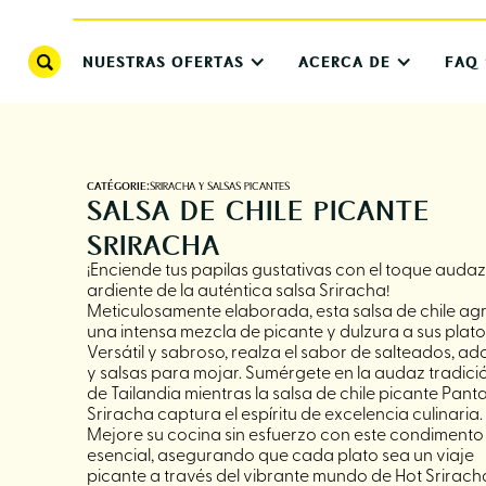
NUESTRAS OFERTAS
ACERCA DE
FAQ
CATÉGORIE:
SRIRACHA Y SALSAS PICANTES
SALSA DE CHILE PICANTE
SRIRACHA
¡Enciende tus papilas gustativas con el toque audaz
ardiente de la auténtica salsa Sriracha!
Meticulosamente elaborada, esta salsa de chile ag
una intensa mezcla de picante y dulzura a sus plato
Versátil y sabroso, realza el sabor de salteados, a
y salsas para mojar. Sumérgete en la audaz tradici
de Tailandia mientras la salsa de chile picante Panta
Sriracha captura el espíritu de excelencia culinaria.
Mejore su cocina sin esfuerzo con este condimento
esencial, asegurando que cada plato sea un viaje
picante a través del vibrante mundo de Hot Srirach