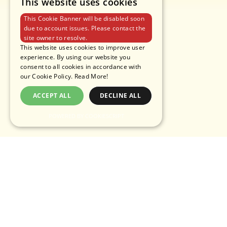
This website uses cookies
This Cookie Banner will be disabled soon
due to account issues. Please contact the
site owner to resolve.
This website uses cookies to improve user
experience. By using our website you
consent to all cookies in accordance with
our Cookie Policy.
Read More!
ACCEPT ALL
DECLINE ALL
POWERED BY COOKIESCRIPT