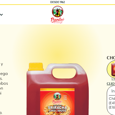
DESDE 1962
CHO
 y
rega
s.
5,
CLIQ
dobos
ón
In
i
Chi
(E4
(E1
a.