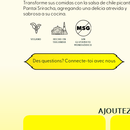
Transforme sus comidas con la salsa de chile pican
Pantai Sriracha, agregando una delicia atrevida y
sabrosa a su cocina.
VEGANO
HECHO EN
SIN
TAILANDIA
GLUTAMATO
MONOSÓDICO
Des questions? Connecte-toi avec nous
AJOUTEZ