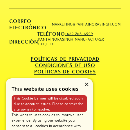
CORREO
MARKETING@PANTAINORASINGH.COM
ELECTRÓNICO
TELÉFONO
+662 265-6999
PANTAINORASINGH MANUFACTURER
DIRECCIÓN
CO.,LTD.
POLÍTICAS DE PRIVACIDAD
CONDICIONES DE USO
POLÍTICAS DE COOKIES
×
This website uses cookies
This Cookie Banner will be disabled soon
due to account issues. Please contact the
site owner to resolve.
This website uses cookies to improve user
experience. By using our website you
consent to all cookies in accordance with