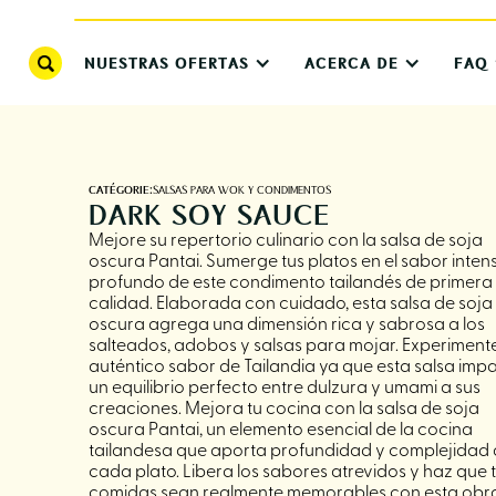
NUESTRAS OFERTAS
ACERCA DE
FAQ
CATÉGORIE:
SALSAS PARA WOK Y CONDIMENTOS
DARK SOY SAUCE
Mejore su repertorio culinario con la salsa de soja
oscura Pantai. Sumerge tus platos en el sabor inten
profundo de este condimento tailandés de primera
calidad. Elaborada con cuidado, esta salsa de soja
oscura agrega una dimensión rica y sabrosa a los
salteados, adobos y salsas para mojar. Experimente
auténtico sabor de Tailandia ya que esta salsa imp
un equilibrio perfecto entre dulzura y umami a sus
creaciones. Mejora tu cocina con la salsa de soja
oscura Pantai, un elemento esencial de la cocina
tailandesa que aporta profundidad y complejidad 
cada plato. Libera los sabores atrevidos y haz que 
comidas sean realmente memorables con esta obr