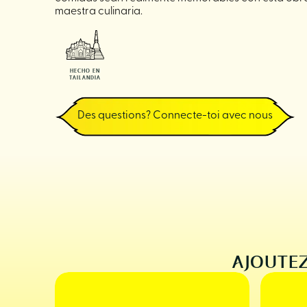
maestra culinaria.
HECHO EN
TAILANDIA
Des questions? Connecte-toi avec nous
AJOUTEZ