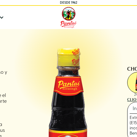
DESDE 1962
CHO
so y
 el
2
CLIQ
arte
In
Ext
(E15
a
ino
tus
Ben
a