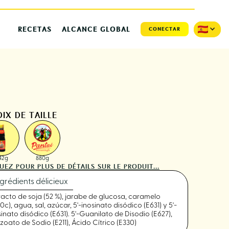
RECETAS
ALCANCE GLOBAL
CONECTAR
IX DE TAILLE
42g
880g
UEZ POUR PLUS DE DÉTAILS SUR LE PRODUIT...
grédients délicieux
racto de soja (52 %), jarabe de glucosa, caramelo
0c), agua, sal, azúcar, 5'-inosinato disódico (E631) y 5'-
sinato disódico (E631). 5'-Guanilato de Disodio (E627),
zoato de Sodio (E211), Ácido Cítrico (E330)