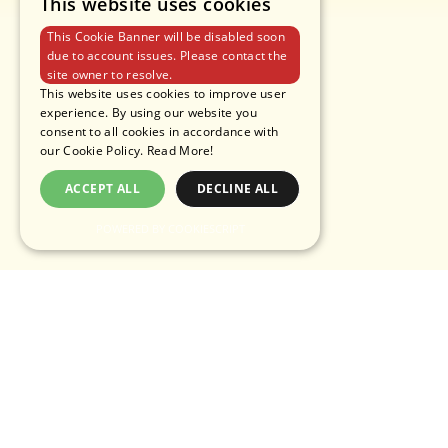
This website uses cookies
This Cookie Banner will be disabled soon
due to account issues. Please contact the
site owner to resolve.
This website uses cookies to improve user
experience. By using our website you
consent to all cookies in accordance with
our Cookie Policy.
Read More!
ACCEPT ALL
DECLINE ALL
POWERED BY COOKIESCRIPT